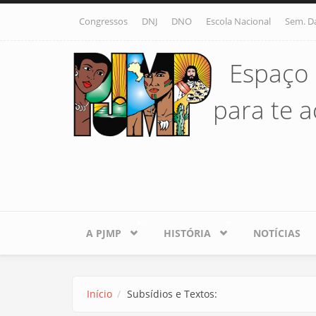
Pular para o conteúdo principal
Congressos
DNJ
DNO
Escola Nacional
Sem. D
Espaço 
para te ac
A PJMP
HISTÓRIA
NOTÍCIAS
Início
Subsídios e Textos: