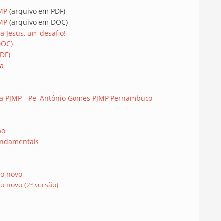
JMP
(arquivo em PDF)
JMP
(arquivo em DOC)
 Jesus, um desafio!
DOC)
DF)
ra
e da PJMP - Pe. Antônio Gomes PJMP Pernambuco
ão
undamentais
o novo
 novo (2ª versão)