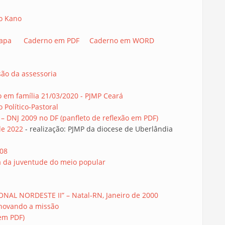
ro Kano
apa
Caderno em PDF
Caderno em WORD
são da assessoria
o em família 21/03/2020 - PJMP Ceará
 Político-Pastoral
– DNJ 2009 no DF (panfleto de reflexão em PDF)
de 2022
- realização: PJMP da diocese de Uberlândia
008
ca da juventude do meio popular
ONAL NORDESTE II” – Natal-RN, Janeiro de 2000
enovando a missão
(em PDF)