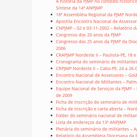
A história da PJMP no contexto histórico
Síntese da 14ª ANPJMP
18ª Assembléia Regional da PJMP Nordes
Apostila Encontro Nacional de Assesso
CNPJMP – 02 e 03-11-2002 – Relatório 
Congresso dos 20 anos da PJMP
Congresso dos 25 anos da PJMP da Dioc
2006
CRAPJMP Nordeste II – Paulista-PE, 18 e
Cronograma do seminário de militantes
CRPJMP Nordeste II – Cabo-PE, 24 a 26-
Encontro Nacional de Assessores – Goiâ
Encontro Nacional de Militantes – Palma
Equipe Nacional de Serviços da PJMP – 
de 2009
Ficha de inscrição do seminário de mil
Ficha de inscrição e carta aberta – No
Folder do seminário nacional de milita
Lista de endereços da 13ª ANPJMP
Plenária do seminário de militantes – 
Relatório da Assembleia Diocesana da