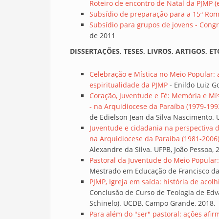
Roteiro de encontro de Natal da PJMP 
Subsídio de preparação para a 15ª Rom
Subsídio para grupos de jovens - Cong
de 2011
DISSERTAÇÕES, TESES, LIVROS, ARTIGOS, ETC
Celebração e Mística no Meio Popular: a
espiritualidade da PJMP
- Enildo Luiz G
Coração, Juventude e Fé: Memória e Mís
- na Arquidiocese da Paraíba (1979-199
de Edielson Jean da Silva Nascimento. U
Juventude e cidadania na perspectiva d
na Arquidiocese da Paraíba (1981-2006
Alexandre da Silva. UFPB, João Pessoa, 
Pastoral da Juventude do Meio Popular:
Mestrado em Educação de Francisco das
PJMP, Igreja em saída: história de acol
Conclusão de Curso de Teologia de Edva
Schinelo). UCDB, Campo Grande, 2018.
Para além do "ser" pastoral: ações afi