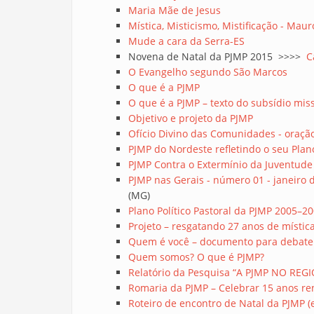
Maria Mãe de Jesus
Mística, Misticismo, Mistificação - Mau
Mude a cara da Serra-ES
Novena de Natal da PJMP 2015 >>>>
C
O Evangelho segundo São Marcos
O que é a PJMP
O que é a PJMP – texto do subsídio mis
Objetivo e projeto da PJMP
Ofício Divino das Comunidades - oraçã
PJMP do Nordeste refletindo o seu Plano
PJMP Contra o Extermínio da Juventude 
PJMP nas Gerais - número 01 - janeiro 
(MG)
Plano Político Pastoral da PJMP 2005–2
Projeto – resgatando 27 anos de místi
Quem é você – documento para debate
Quem somos? O que é PJMP?
Relatório da Pesquisa “A PJMP NO REGI
Romaria da PJMP – Celebrar 15 anos r
Roteiro de encontro de Natal da PJMP 