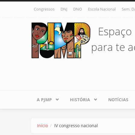
Pular para o conteúdo principal
Congressos
DNJ
DNO
Escola Nacional
Sem. D
Espaço 
para te ac
A PJMP
HISTÓRIA
NOTÍCIAS
Início
IV congresso nacional