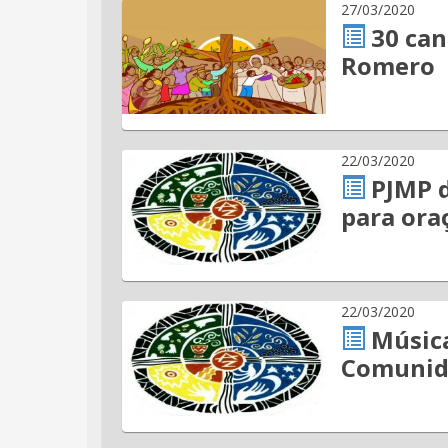
27/03/2020
30 can
Romero
22/03/2020
PJMP d
para ora
22/03/2020
Música
Comunida