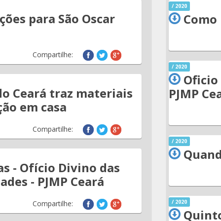
/ 2020
ções para São Oscar
Como 
Compartilhe:
/ 2020
Oficio
o Ceará traz materiais
PJMP Cea
ção em casa
Compartilhe:
/ 2020
Quand
s - Ofício Divino das
des - PJMP Ceará
/ 2020
Compartilhe:
Quinto