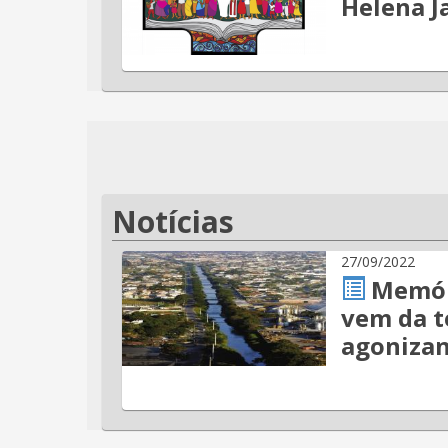
Helena J
Notícias
27/09/2022
Memóri
vem da t
agonizan