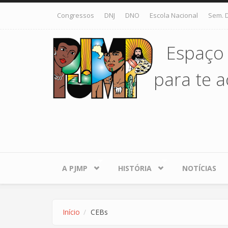
Pular para o conteúdo principal
Congressos
DNJ
DNO
Escola Nacional
Sem. 
Espaço
para te ac
A PJMP
HISTÓRIA
NOTÍCIAS
Início
CEBs