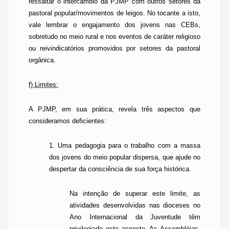
ressaltar o intercâmbio da PJMP com outros setores da
pastoral popular/movimentos de leigos. No tocante a isto,
vale lembrar o engajamento dos jovens nas
CEBs
,
sobretudo no meio rural e nos eventos de caráter religioso
ou reivindicatórios promovidos por setores da pastoral
orgânica.
f) Limites:
A PJMP, em sua prática, revela três aspectos que
consideramos deficientes:
1. Uma pedagogia para o trabalho com a massa
dos jovens do meio popular dispersa, que ajude no
despertar da consciência de sua força histórica.
Na intenção de superar este limite, as
atividades desenvolvidas nas dioceses no
Ano Internacional da Juventude têm
privilegiado este aspecto. As Assembléias,