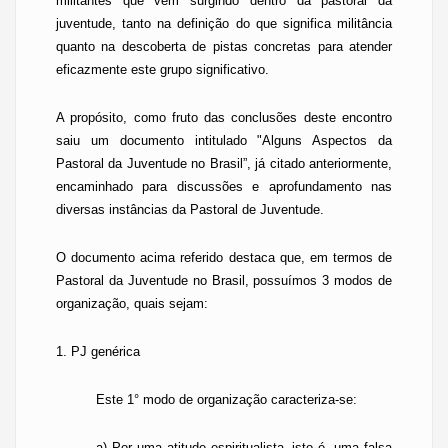
militantes que vem surgindo dentro da pastoral da
juventude, tanto na definição do que significa militância
quanto na descoberta de pistas concretas para atender
eficazmente este grupo significativo.
A propósito, como fruto das conclusões deste encontro
saiu um documento intitulado "Alguns Aspectos da
Pastoral da Juventude
no Brasil”, já citado anteriormente,
encaminhado para discussões e aprofundamento nas
diversas instâncias da Pastoral de Juventude.
O documento acima referido destaca que, em termos de
Pastoral da Juventude
no Brasil, possuímos 3 modos de
organização, quais sejam:
1. PJ genérica
E
ste 1° modo de organização caracteriza-se:
a) Por uma atitude espiritualista, isto é, uma falsa