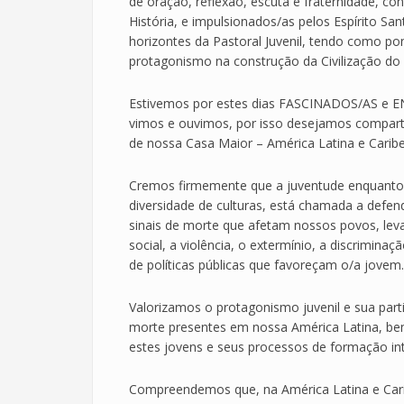
de oração, reflexão, escuta e fraternidade, co
História, e impulsionados/as pelos Espírito S
horizontes da Pastoral Juvenil, tendo como po
protagonismo na construção da Civilização do
Estivemos por estes dias FASCINADOS/AS e E
vimos e ouvimos, por isso desejamos comparti
de nossa Casa Maior – América Latina e Caribe
Cremos firmemente que a juventude enquanto 
diversidade de culturas, está chamada a defend
sinais de morte que afetam nossos povos, lev
social, a violência, o extermínio, a discrimina
de políticas públicas que favoreçam o/a jovem.
Valorizamos o protagonismo juvenil e sua part
morte presentes em nossa América Latina, be
estes jovens e seus processos de formação int
Compreendemos que, na América Latina e Car