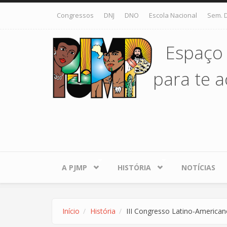
Pular para o conteúdo principal
Congressos
DNJ
DNO
Escola Nacional
Sem. 
Espaço
para te ac
A PJMP
HISTÓRIA
NOTÍCIAS
Início
História
III Congresso Latino-American