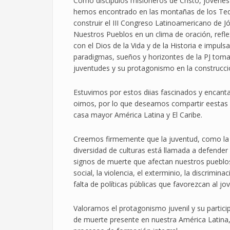
Como discípulos misioneros de Cristo, jóvenes 
hemos encontrado en las montañas de los Teques
construir el III Congreso Latinoamericano de J
Nuestros Pueblos en un clima de oración, refle
con el Dios de la Vida y de la Historia e impuls
paradigmas, sueños y horizontes de la PJ tom
juventudes y su protagonismo en la construcció
Estuvimos por estos diias fascinados y encanta
oimos, por lo que deseamos compartir eestas 
casa mayor América Latina y El Caribe.
Creemos firmemente que la juventud, como la d
diversidad de culturas está llamada a defender 
signos de muerte que afectan nuestros pueblos
social, la violencia, el exterminio, la discrimin
falta de políticas públicas que favorezcan al jo
Valoramos el protagonismo juvenil y su partici
de muerte presente en nuestra América Latina,