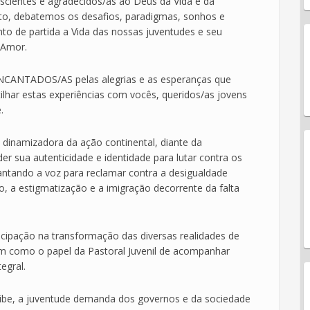
nscientes e agradecidos/as ao Deus da Vida e da
anto, debatemos os desafios, paradigmas, sonhos e
nto de partida a Vida das nossas juventudes e seu
 Amor.
NCANTADOS/AS pelas alegrias e as esperanças que
lhar estas experiências com vocês, queridos/as jovens
.
dinamizadora da ação continental, diante da
er sua autenticidade e identidade para lutar contra os
antando a voz para reclamar contra a desigualdade
ção, a estigmatização e a imigração decorrente da falta
icipação na transformação das diversas realidades de
m como o papel da Pastoral Juvenil de acompanhar
egral.
ibe, a juventude demanda dos governos e da sociedade