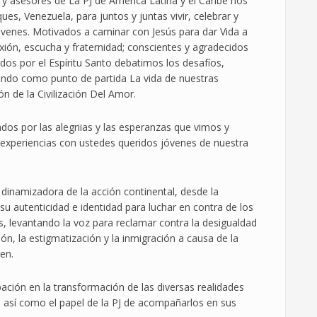
y asesores de La PJ de América Latina y el Caribe nos
, Venezuela, para juntos y juntas vivir, celebrar y
óvenes. Motivados a caminar con Jesús para dar Vida a
xión, escucha y fraternidad; conscientes y agradecidos
ados por el Espíritu Santo debatimos los desafíos,
ando como punto de partida La vida de nuestras
n de la Civilización Del Amor.
dos por las alegriias y las esperanzas que vimos y
experiencias con ustedes queridos jóvenes de nuestra
inamizadora de la acción continental, desde la
su autenticidad e identidad para luchar en contra de los
, levantando la voz para reclamar contra la desigualdad
ación, la estigmatización y la inmigración a causa de la
ven.
pación en la transformación de las diversas realidades
 así como el papel de la PJ de acompañarlos en sus