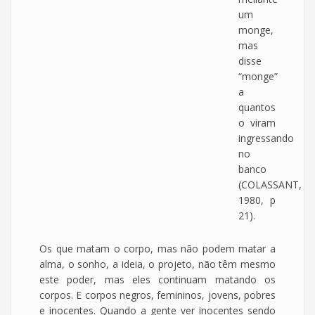
um
monge,
mas
disse
“monge”
a
quantos
o viram
ingressando
no
banco
(COLASSANT,
1980, p
21).
Os que matam o corpo, mas não podem matar a
alma, o sonho, a ideia, o projeto, não têm mesmo
este poder, mas eles continuam matando os
corpos. E corpos negros, femininos, jovens, pobres
e inocentes. Quando a gente ver inocentes sendo