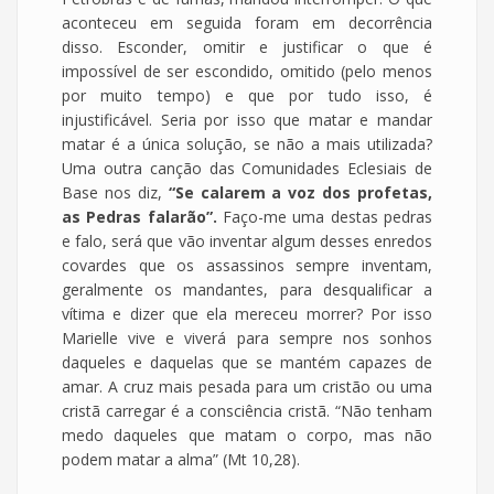
aconteceu em seguida foram em decorrência
disso. Esconder, omitir e justificar o que é
impossível de ser escondido, omitido (pelo menos
por muito tempo) e que por tudo isso, é
injustificável. Seria por isso que matar e mandar
matar é a única solução, se não a mais utilizada?
Uma outra canção das Comunidades Eclesiais de
Base nos diz,
“Se calarem a voz dos profetas,
as Pedras falarão”.
Faço-me uma destas pedras
e falo, será que vão inventar algum desses enredos
covardes que os assassinos sempre inventam,
geralmente os mandantes, para desqualificar a
vítima e dizer que ela mereceu morrer? Por isso
Marielle vive e viverá para sempre nos sonhos
daqueles e daquelas que se mantém capazes de
amar. A cruz mais pesada para um cristão ou uma
cristã carregar é a consciência cristã. “Não tenham
medo daqueles que matam o corpo, mas não
podem matar a alma” (Mt 10,28).