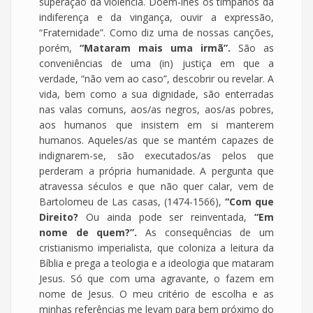
superação da violência. Doem-lhes os tímpanos da
indiferença e da vingança, ouvir a expressão,
“Fraternidade”. Como diz uma de nossas canções,
porém,
“Mataram mais uma irmã”.
São as
conveniências de uma (in) justiça em que a
verdade, “não vem ao caso”, descobrir ou revelar. A
vida, bem como a sua dignidade, são enterradas
nas valas comuns, aos/as negros, aos/as pobres,
aos humanos que insistem em si manterem
humanos. Aqueles/as que se mantém capazes de
indignarem-se, são executados/as pelos que
perderam a própria humanidade. A pergunta que
atravessa séculos e que não quer calar, vem de
Bartolomeu de Las casas, (1474-1566),
“Com que
Direito?
Ou ainda pode ser reinventada,
“Em
nome de quem?”.
As consequências de um
cristianismo imperialista, que coloniza a leitura da
Bíblia e prega a teologia e a ideologia que mataram
Jesus. Só que com uma agravante, o fazem em
nome de Jesus. O meu critério de escolha e as
minhas referências me levam para bem próximo do