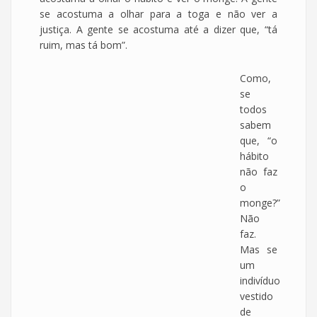
se acostuma a olhar para a toga e não ver a
justiça. A gente se acostuma até a dizer que, “tá
ruim, mas tá bom”.
Como,
se
todos
sabem
que, “o
hábito
não faz
o
monge?”
Não
faz.
Mas se
um
indivíduo
vestido
de