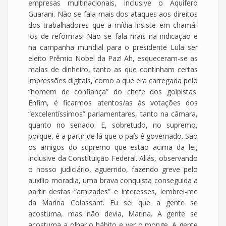
empresas multinacionais, inclusive o Aquífero
Guarani. Não se fala mais dos ataques aos direitos
dos trabalhadores que a mídia insiste em chamá-
los de reformas! Não se fala mais na indicação e
na campanha mundial para o presidente Lula ser
eleito Prêmio Nobel da Paz! Ah, esqueceram-se as
malas de dinheiro, tanto as que continham certas
impressões digitais, como a que era carregada pelo
“homem de confiança” do chefe dos golpistas.
Enfim, é ficarmos atentos/as às votações dos
“excelentíssimos” parlamentares, tanto na câmara,
quanto no senado. E, sobretudo, no supremo,
porque, é a partir de lá que o país é governado. São
os amigos do supremo que estão acima da lei,
inclusive da Constituição Federal. Aliás, observando
o nosso judiciário, aguerrido, fazendo greve pelo
auxílio moradia, uma brava conquista conseguida a
partir destas “amizades” e interesses, lembrei-me
da Marina Colassant. Eu sei que a gente se
acostuma, mas não devia, Marina. A gente se
acostuma a olhar o hábito e ver o monge. A gente