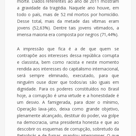
morte. Dados referentes ao ano de 2011 mostram
a gravidade da tragédia. Naquele ano houve, em
todo o país, mais de 52 mil mortos por homicídio.
Desse total, mais da metade das vítimas eram
jovens (52,63%). Dentre tais jovens vitimados, a
imensa maioria era composta por negros (71,44%).
A impressão que fica é a de que quem se
contrapõe aos interesses dessa república corrupta
e classista, bem como racista e neste momento
rendida aos interesses do capitalismo internacional,
será sempre eliminado, executado, para que
ninguém ouse dizer que todos/as são iguais em
dignidade. Para os poderes constituídos no Brasil
hoje, a corrupção é uma virtude e a honestidade é
um desvio. A famigerada, para dizer o mínimo,
Operação lava-jato, deixa como grande objetivo,
plenamente alcançado, destituir do poder, via golpe
na democracia, uma presidenta honesta e que ao
descobrir os esquemas de corrupção, sobretudo da
Petrobrás e de furnas, mandou interromper. O que