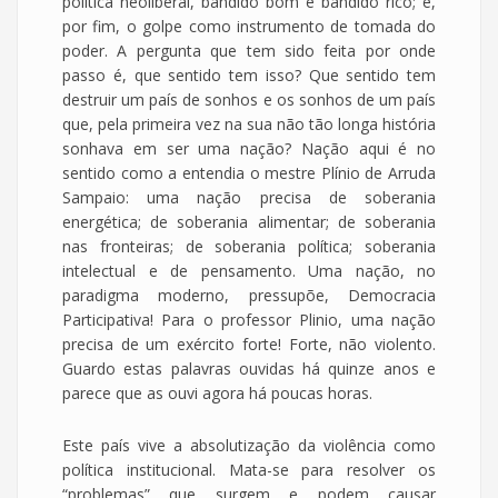
política neoliberal, bandido bom é bandido rico; e,
por fim, o golpe como instrumento de tomada do
poder. A pergunta que tem sido feita por onde
passo é, que sentido tem isso? Que sentido tem
destruir um país de sonhos e os sonhos de um país
que, pela primeira vez na sua não tão longa história
sonhava em ser uma nação? Nação aqui é no
sentido como a entendia o mestre Plínio de Arruda
Sampaio: uma nação precisa de soberania
energética; de soberania alimentar; de soberania
nas fronteiras; de soberania política; soberania
intelectual e de pensamento. Uma nação, no
paradigma moderno, pressupõe, Democracia
Participativa! Para o professor Plinio, uma nação
precisa de um exército forte! Forte, não violento.
Guardo estas palavras ouvidas há quinze anos e
parece que as ouvi agora há poucas horas.
Este país vive a absolutização da violência como
política institucional. Mata-se para resolver os
“problemas” que surgem e podem causar