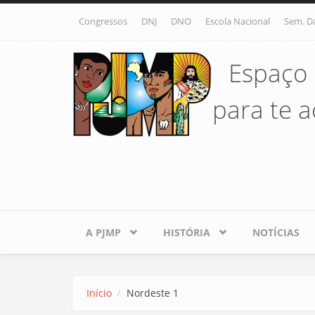
Pular para o conteúdo principal
Congressos
DNJ
DNO
Escola Nacional
Sem. D
Espaço 
para te ac
A PJMP
HISTÓRIA
NOTÍCIAS
Início
Nordeste 1