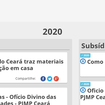
2020
Subsíd
/ 2020
o Ceará traz materiais
Como 
ção em casa
Compartilhe:
/ 2020
Oficio
s - Ofício Divino das
PJMP Cea
ades - PJMP Ceará