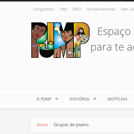
Pular para o conteúdo principal
Congressos
DNJ
DNO
Escola Nacional
Sem. D
Espaço 
para te ac
A PJMP
HISTÓRIA
NOTÍCIAS
Início
Grupos de Jovens