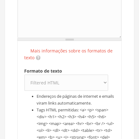
Mais informações sobre os formatos de
texto
Formato de texto
Endereços de páginas de internet e emails
viram links automaticamente.
Tags HTML permitidas: <a> <p> <span>
<div> <h1> <h2> <h3> <h4> <h5> <h6>
<img> <map> <area> <hr> <br> <br /> <ul>
<ol> <li> <dl> <dt> <dd> <table> <tr> <td>
<em> <b> <u> <i> <strong> <font> <del>