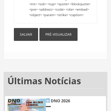
<ins> <sub> <sup> <quote> <blockquote>
<pre> <address> <code> <cite> <embed>
<object> <param> <strike> <caption>
Últimas Notícias
DNO 2026