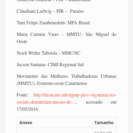
Claudiane Ludwig – PJR – Paraíso
Tairi Felipe Zambenedetti- MPA Brasil
Maria Carmen Viero – MMTU- São Miguel do
Oeste
Noeli Welter Taborda – MMC/SC
Jacson Santana- CIMI Regional Sul
Movimento das Mulheres Trabalhadoras Urbanas
(MMTU)- Extremo-oeste Catarinense
Fonte:
http://desacato.info/pjmp-pjr-e-organizacoes-
sociais-denunciam-mocao-de-...
, acessado em
17/05/2016
Anexo
Tamanho