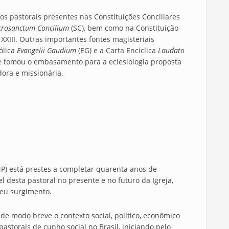
s pastorais presentes nas Constituições Conciliares
crosanctum Concilium
(SC), bem como na Constituição
 XXIII. Outras importantes fontes magisteriais
ólica
Evangelii Gaudium
(EG) e a Carta Encíclica
Laudato
se tomou o embasamento para a eclesiologia proposta
dora e missionária.
MP) está prestes a completar quarenta anos de
desta pastoral no presente e no futuro da Igreja,
seu surgimento.
de modo breve o contexto social, político, econômico
astorais de cunho social no Brasil, iniciando pelo