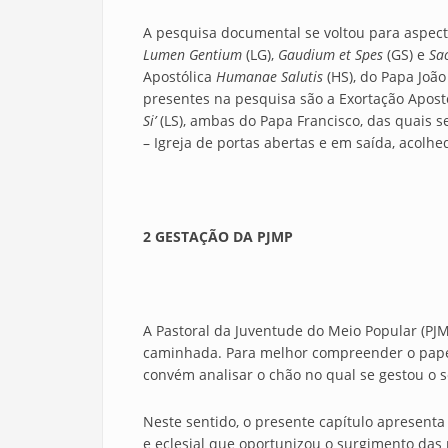
A pesquisa documental se voltou para aspecto
Lumen Gentium
(LG),
Gaudium et Spes
(GS) e
Sa
Apostólica
Humanae Salutis
(HS), do Papa João
presentes na pesquisa são a Exortação Apost
Si’
(LS), ambas do Papa Francisco, das quais 
– Igreja de portas abertas e em saída, acolhe
2 GESTAÇÃO DA PJMP
A Pastoral da Juventude do Meio Popular (PJ
caminhada. Para melhor compreender o papel 
convém analisar o chão no qual se gestou o 
Neste sentido, o presente capítulo apresenta 
e eclesial que oportunizou o surgimento das p