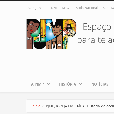
Pular para o conteúdo principal
Congressos
DNJ
DNO
Escola Nacional
Sem. D
Espaço 
para te ac
A PJMP
HISTÓRIA
NOTÍCIAS
Início
PJMP, IGREJA EM SAÍDA: História de acol