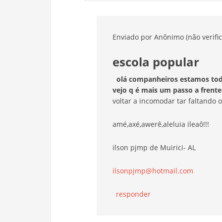
Enviado por
Anônimo (não verifi
escola popular
olá companheiros estamos todo
vejo q é mais um passo a frent
voltar a incomodar tar faltando
amé,axé,awerê,aleluia ileaô!!!
ilson pjmp de Muirici- AL
ilsonpjmp@hotmail.com
responder