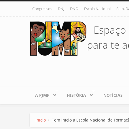
Pular para o conteúdo principal
Congressos
DNJ
DNO
Escola Nacional
Sem. D
Espaço 
para te ac
A PJMP
HISTÓRIA
NOTÍCIAS
Início
Tem início a Escola Nacional de Formaç