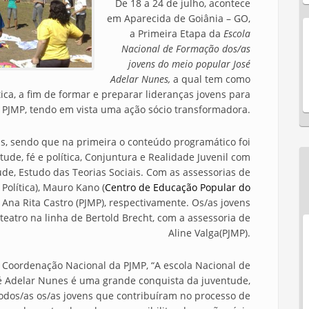
De 18 a 24 de julho, acontece
em Aparecida de Goiânia – GO,
a Primeira Etapa da
Escola
Nacional de Formação dos/as
jovens do meio popular José
Adelar Nunes,
a qual tem como
ca, a fim de formar e preparar lideranças jovens para
 a PJMP, tendo em vista uma ação sócio transformadora.
as, sendo que na primeira o conteúdo programático foi
tude, fé e política, Conjuntura e Realidade Juvenil com
ude, Estudo das Teorias Sociais. Com as assessorias de
olítica), Mauro Kano (
Centro de Educação Popular do
 Ana Rita Castro (PJMP), respectivamente. Os/as jovens
eatro na linha de Bertold Brecht, com a assessoria de
Aline Valga(PJMP).
oordenação Nacional da PJMP, “A escola Nacional de
é Adelar Nunes é uma grande conquista da juventude,
todos/as os/as jovens que contribuíram no processo de