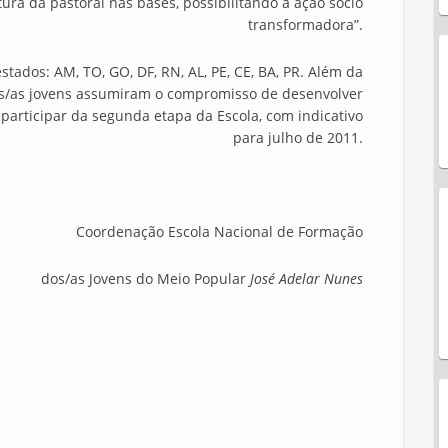
tura da pastoral nas bases, possibilitando a ação sócio
transformadora”.
stados: AM, TO, GO, DF, RN, AL, PE, CE, BA, PR. Além da
 os/as jovens assumiram o compromisso de desenvolver
participar da segunda etapa da Escola, com indicativo
para julho de 2011.
Coordenação Escola Nacional de Formação
dos/as Jovens do Meio Popular
José Adelar Nunes