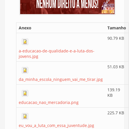
Anexo
Tamanho
90.79 KB
a-educacao-de-qualidade-e-a-luta-dos-
jovens.jpg
51.03 KB
da_minha_escola_ninguem_vai_me_tirar.jpg
139.19
KB
educacao_nao_mercadoria.png
225.7 KB
eu_vou_a_luta_com_essa_juventude.jpg