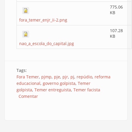
775.06
KB
fora_temer_enjr_ii-2.png
107.28
KB
nao_a_escola_do_capital.jpg
Tags:
Fora Temer
pjmp
pje
pjr
pj
repúdio
reforma
educacional
governo golpista
Temer
golpista
Temer entreguista
Temer facista
Comentar