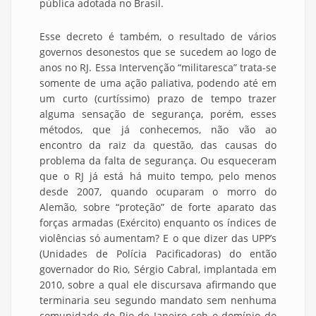
pública adotada no Brasil.
Esse decreto é também, o resultado de vários
governos desonestos que se sucedem ao logo de
anos no RJ. Essa Intervenção “militaresca” trata-se
somente de uma ação paliativa, podendo até em
um curto (curtíssimo) prazo de tempo trazer
alguma sensação de segurança, porém, esses
métodos, que já conhecemos, não vão ao
encontro da raiz da questão, das causas do
problema da falta de segurança. Ou esqueceram
que o RJ já está há muito tempo, pelo menos
desde 2007, quando ocuparam o morro do
Alemão, sobre “proteção” de forte aparato das
forças armadas (Exército) enquanto os índices de
violências só aumentam? E o que dizer das UPP’s
(Unidades de Polícia Pacificadoras) do então
governador do Rio, Sérgio Cabral, implantada em
2010, sobre a qual ele discursava afirmando que
terminaria seu segundo mandato sem nenhuma
comunidade do Rio de Janeiro sob o domínio do