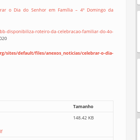
brar o Dia do Senhor em Família – 4º Domingo da
b-disponibiliza-roteiro-da-celebracao-familiar-do-4o-
2020
g/sites/default/files/anexos_noticias/celebrar-o-dia-
Tamanho
148.42 KB
df