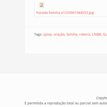
horada-familia-e1533901944593.jpg
Tags:
pjmp
oração
família
roteiro
CNBB
Q
Copyle
É permitida a reprodução total ou parcial sem auto