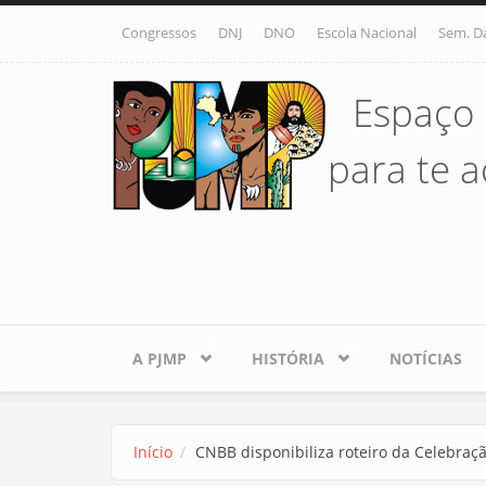
Pular para o conteúdo principal
Congressos
DNJ
DNO
Escola Nacional
Sem. D
Espaço 
para te ac
A PJMP
HISTÓRIA
NOTÍCIAS
Início
CNBB disponibiliza roteiro da Celebra