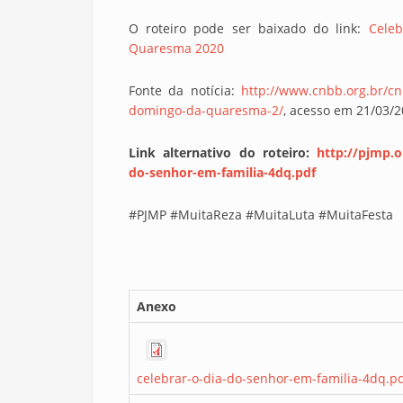
O roteiro pode ser baixado do link:
Cele
Quaresma 2020
Fonte da notícia:
http://www.cnbb.org.br/cnb
domingo-da-quaresma-2/
, acesso em 21/03/
Link alternativo do roteiro:
http://pjmp.or
do-senhor-em-familia-4dq.pdf
#PJMP #MuitaReza #MuitaLuta #MuitaFesta
Anexo
celebrar-o-dia-do-senhor-em-familia-4dq.p