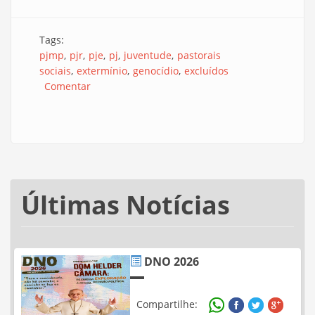
Tags:
pjmp
pjr
pje
pj
juventude
pastorais
sociais
extermínio
genocídio
excluídos
Comentar
Últimas Notícias
DNO 2026
Compartilhe: