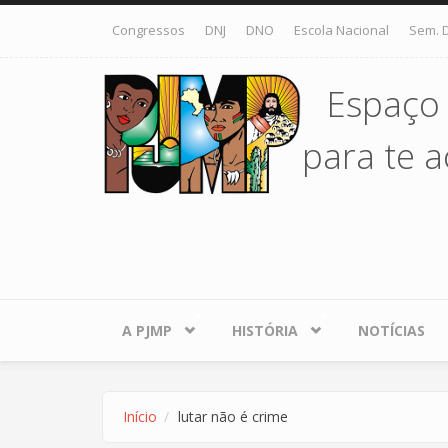
Pular para o conteúdo principal
Congressos
DNJ
DNO
Escola Nacional
Sem. 
Espaço
para te ac
A PJMP
HISTÓRIA
NOTÍCIAS
Início
lutar não é crime