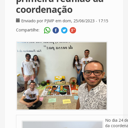
coordenação
Enviado por
PJMP
em dom, 25/06/2023 - 17:15
Compartilhe:
No dia 24 d
da coordena