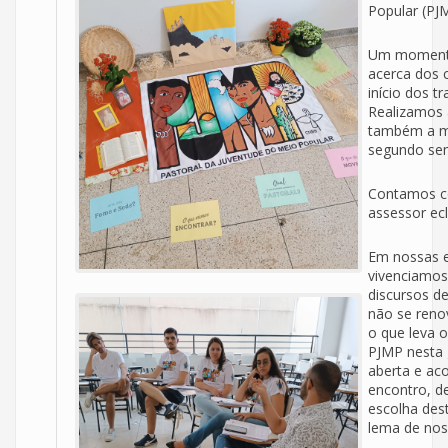
Popular (PJ
Um momento 
acerca dos 
início dos t
Realizamos 
também a mo
segundo sem
Contamos co
assessor ecl
Em nossas e
vivenciamos
discursos de
não se reno
o que leva o
PJMP nesta 
aberta e ac
encontro, de
escolha des
lema de nos