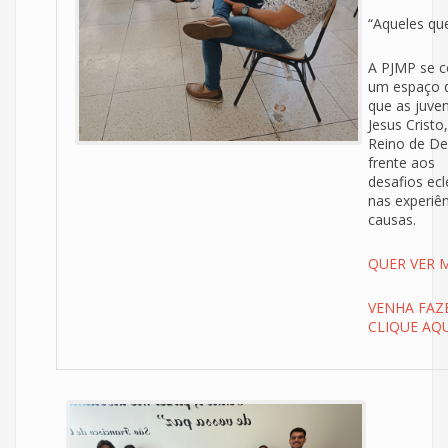
“Aqueles qu
A PJMP se c
um espaço d
que as juven
Jesus Crist
Reino de De
frente aos
desafios ecl
nas experiên
causas.
QUER VER M
VENHA FAZ
CLIQUE AQU