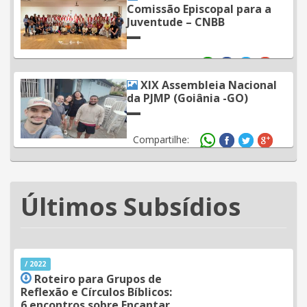
Comissão Episcopal para a
Juventude – CNBB
Compartilhe:
XIX Assembleia Nacional
da PJMP (Goiânia -GO)
Compartilhe:
Últimos Subsídios
/ 2022
Roteiro para Grupos de
Reflexão e Círculos Bíblicos:
6 encontros sobre Encantar